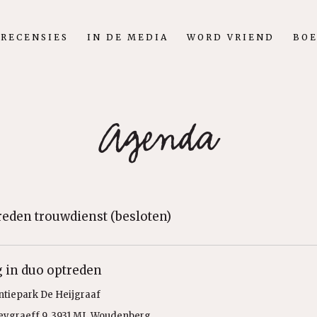
RECENSIES
IN DE MEDIA
WORD VRIEND
BO
Agenda
reden trouwdienst (besloten)
g in duo optreden
ntiepark De Heijgraaf
eygraeff 9, 3931 ML Woudenberg