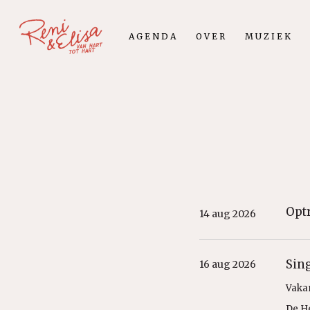
Skip
to
AGENDA
OVER
MUZIEK
main
content
Opt
14 aug 2026
Sin
16 aug 2026
Vaka
De H