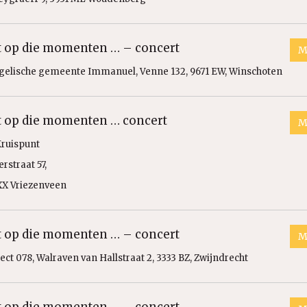
st op die momenten … – concert
M
gelische gemeente Immanuel, Venne 132, 9671 EW, Winschoten
st op die momenten … concert
M
Kruispunt
erstraat 57,
XX Vriezenveen
st op die momenten … – concert
M
ct 078, Walraven van Hallstraat 2, 3333 BZ, Zwijndrecht