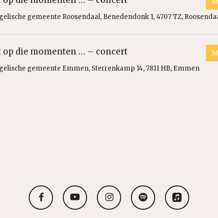
st op die momenten … – concert
M
gelische gemeente Roosendaal, Benedendonk 1, 4707 TZ, Roosenda
st op die momenten … – concert
M
gelische gemeente Emmen, Sterrenkamp 14, 7811 HB, Emmen
facebook
youtube
instagram
spotify
applemusic