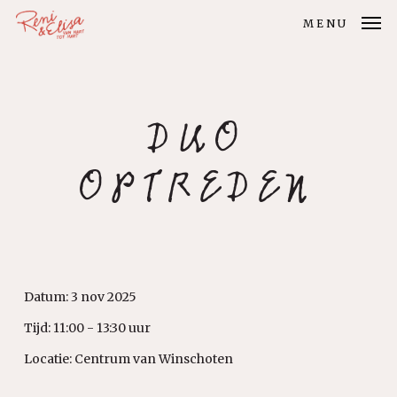
Skip
MENU
to
main
content
DUO
OPTREDEN
Datum:
3 nov 2025
Tijd:
11:00 - 13:30 uur
Locatie:
Centrum van Winschoten