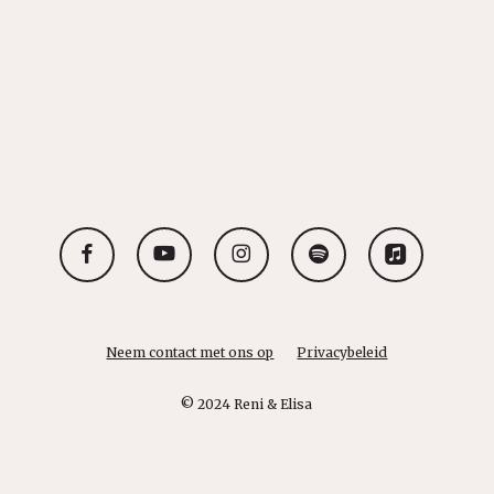
facebook
youtube
instagram
spotify
applemusic
Neem contact met ons op
Privacybeleid
© 2024 Reni & Elisa