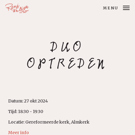
Skip
MENU
to
main
content
DUO
OPTREDEN
Datum:
27 okt 2024
Tijd:
18:30 - 19:30
Locatie:
Gereformeerde kerk, Almkerk
Meer info