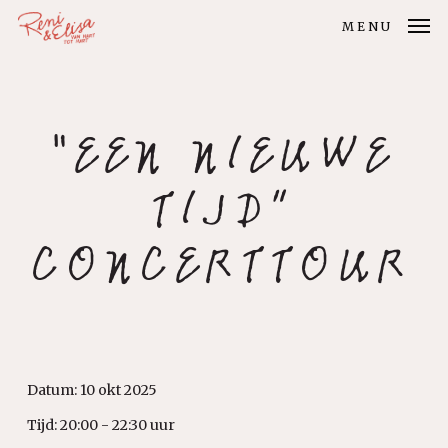
Skip
MENU
to
main
content
“EEN NIEUWE
TIJD”
CONCERTTOUR
Datum:
10 okt 2025
Tijd:
20:00 - 22:30 uur