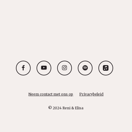
facebook
youtube
instagram
spotify
applemusic
Neem contact met ons op
Privacybeleid
© 2024 Reni & Elisa