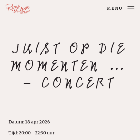
Skip
MENU
to
main
content
JUIST OP DIE
MOMENTEN …
– CONCERT
Datum:
18 apr 2026
Tijd:
20:00 - 22:30 uur