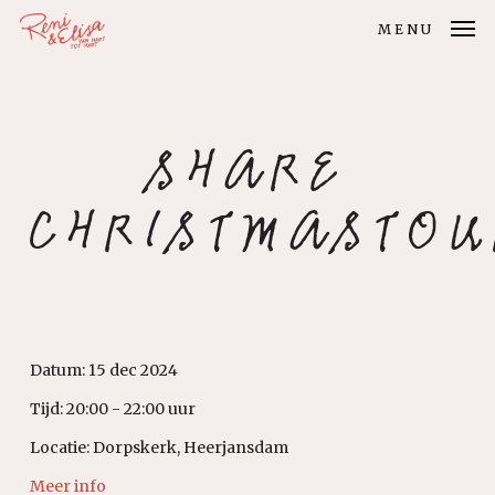
Skip
MENU
to
main
content
SHARE
CHRISTMASTOU
Datum:
15 dec 2024
Tijd:
20:00 - 22:00 uur
Locatie:
Dorpskerk, Heerjansdam
Meer info