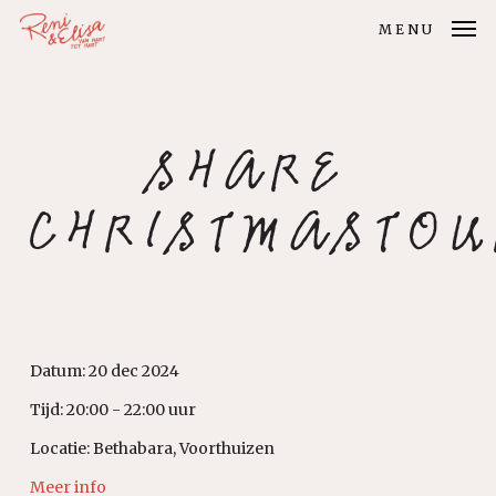
Skip
MENU
to
main
content
SHARE
CHRISTMASTOU
Datum:
20 dec 2024
Tijd:
20:00 - 22:00 uur
Locatie:
Bethabara, Voorthuizen
Meer info