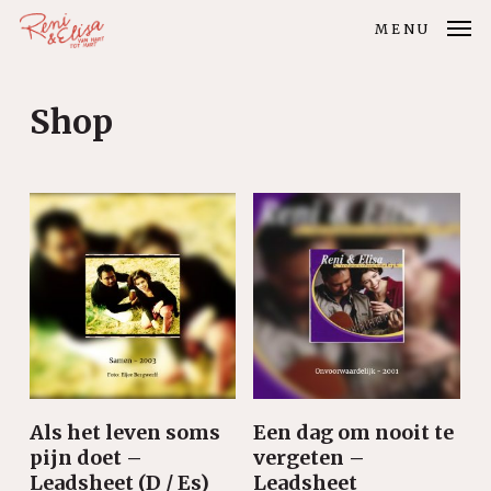
Skip
MENU
to
main
Shop
content
Als het leven soms
Een dag om nooit te
pijn doet –
vergeten –
Leadsheet (D / Es)
Leadsheet